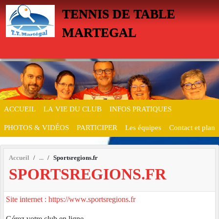
Panneau de gestion des cookies
TENNIS DE TABLE
MARTEGAL
ACCUEIL
LA VIE DU CLUB
INFOS PRATIQUES
PHOTOS & VIDÉOS
PARTICIPER
Les équipes
Contact et plan
Accueil
Sportsregions.fr
SPORTSREGIONS.FR
Site internet : https://www.sportsregions.fr
Gérez votre club en ligne